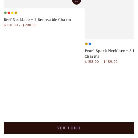
Green
Lobster
Fish
Gold
Reef Necklace + 1 Renovable Charm
Turtle
Precio
$158.00
$200.00
regular
Gold
Blue
Pearl Spark Necklace + 3 R
Charms
Precio
$158.00
$189.00
regular
VER TODO